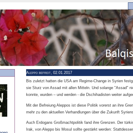
Aleppo befreit, 02.01.2017
Bis zuletzt hatten die USA am Regime-Change in Syrien festge
sie Sturz von Assad mit allen Mitteln. Und solange "Assad" n
konnte, wurden – und werden - die Dschihadisten weiter aufger
Mit der Befreiung Aleppos ist diese Politik vorerst an ihre G
mehr zu den aktuellen Verhandlungen über die Zukunft Syrien
Auch Erdogans Großmachtpolitik fand ihre Grenzen. Der türki
Irak, von Aleppo bis Mosul sollte gestärkt werden: Stattdess
gegen