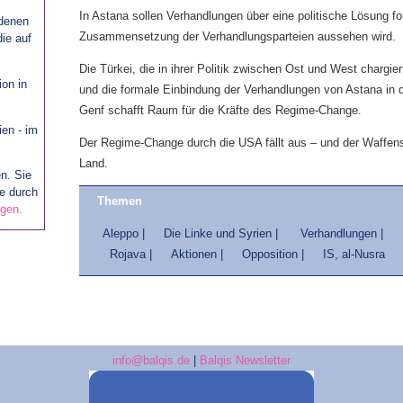
In Astana sollen Verhandlungen über eine politische Lösung fo
edenen
Zusammensetzung der Verhandlungsparteien aussehen wird.
ie auf
Die Türkei, die in ihrer Politik zwischen Ost und West chargier
ion in
und die formale Einbindung der Verhandlungen von Astana in
Genf schafft Raum für die Kräfte des Regime-Change.
ien - im
Der Regime-Change durch die USA fällt aus – und der Waffens
.
Land.
n. Sie
te durch
Themen
ngen.
Aleppo |
Die Linke und Syrien |
Verhandlungen |
Rojava |
Aktionen |
Opposition |
IS, al-Nusra
info@balqis.de
|
Balqis Newsletter