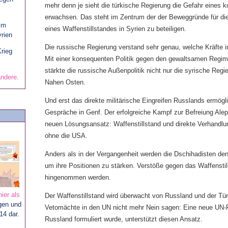
mehr denn je sieht die türkische Regierung die Gefahr eines 
erwachsen. Das steht im Zentrum der der Beweggründe für die
im
eines Waffenstillstandes in Syrien zu beteiligen.
rien
Die russische Regierung verstand sehr genau, welche Kräfte 
Krieg
Mit einer konsequenten Politik gegen den gewaltsamen Regime
stärkte die russische Außenpolitik nicht nur die syrische Regi
andere.
Nahen Osten.
Und erst das direkte militärische Eingreifen Russlands ermögl
Gespräche in Genf. Der erfolgreiche Kampf zur Befreiung Alep
neuen Lösungsansatz: Waffenstillstand und direkte Verhandl
ohne die USA.
Anders als in der Vergangenheit werden die Dschihadisten den
um ihre Positionen zu stärken. Verstöße gegen das Waffenst
hingenommen werden.
hier als
Der Waffenstillstand wird überwacht von Russland und der Tür
ngen und
Vetomächte in den UN nicht mehr Nein sagen: Eine neue UN-R
14 dar.
Russland formuliert wurde, unterstützt diesen Ansatz.