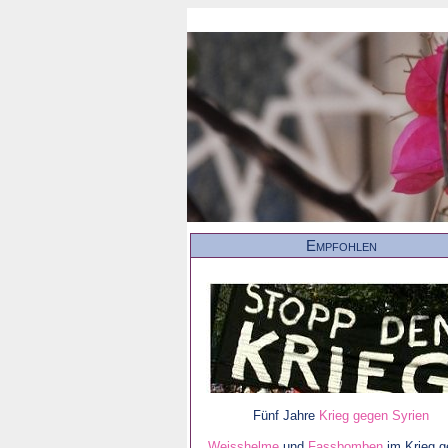
Empfohlen
Fünf Jahre
Krieg gegen Syrien
Weisshelme
und
Fassbomben
im Krieg 