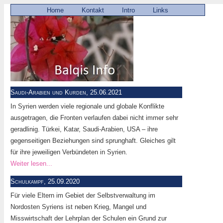
Home
Kontakt
Intro
Links
Saudi-Arabien und Kurden, 25.06.2021
In Syrien werden viele regionale und globale Konflikte
ausgetragen, die Fronten verlaufen dabei nicht immer sehr
geradlinig. Türkei, Katar, Saudi-Arabien, USA – ihre
gegenseitigen Beziehungen sind sprunghaft. Gleiches gilt
für ihre jeweiligen Verbündeten in Syrien.
Weiter lesen...
Schulkampf, 25.09.2020
Für viele Eltern im Gebiet der Selbstverwaltung im
Nordosten Syriens ist neben Krieg, Mangel und
Misswirtschaft der Lehrplan der Schulen ein Grund zur