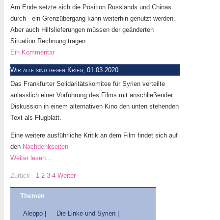
Am Ende setzte sich die Position Russlands und Chinas
durch - ein Grenzübergang kann weiterhin genutzt werden.
Aber auch Hilfslieferungen müssen der geänderten
Situation Rechnung tragen...
Ein Kommentar
Wir alle sind gegen Krieg, 01.03.2020
Das Frankfurter Solidaritätskomitee für Syrien verteilte
anlässlich einer Vorführung des Films mit anschließender
Diskussion in einem alternativen Kino den unten stehenden
Text als Flugblatt.
Eine weitere ausführliche Kritik an dem Film findet sich auf
den
Nachdenkseiten
Weiter lesen...
Zurück
1
2
3
4
Weiter
Themen
Aleppo |
Die Linke und Syrien |